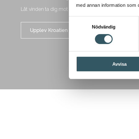
med annan information som du 
Låt vinden ta dig mot nya upplevelser.
Samtyckesval
Nödvändig
Upplev Kroatien
Avvisa