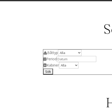
S
Båttyp
Period
Kabiner
H