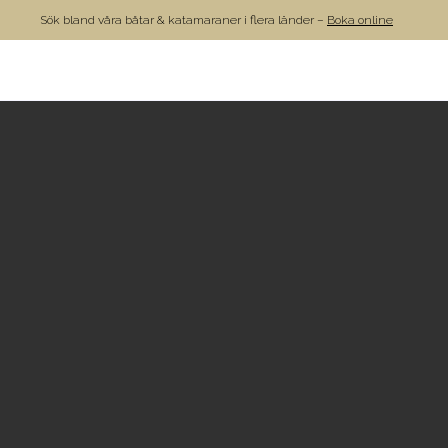
Sök bland våra båtar & katamaraner i flera länder –
Boka online