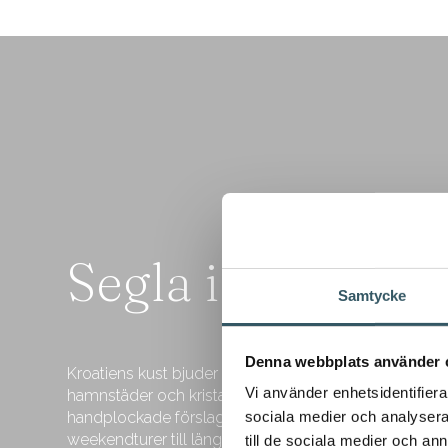
Segla i Kroatien
Samtycke
Denna webbplats använder 
Kroatiens kust bjuder på tusentals öar, pittoreska
Vi använder enhetsidentifierar
hamnstäder och kristallklart vatten. Här hittar du våra
sociala medier och analysera 
handplockade förslag på rutter – från kortare
weekendturer till längre äventyr.
till de sociala medier och a