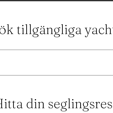
ök tillgängliga yach
itta din seglingsre