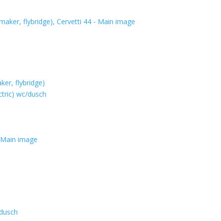
er, flybridge)
ctric) wc/dusch
/dusch