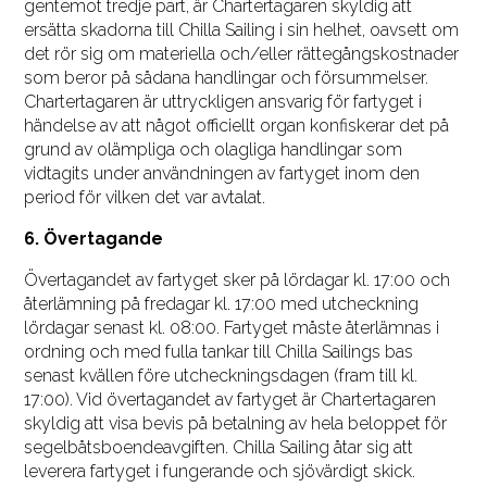
gentemot tredje part, är Chartertagaren skyldig att
ersätta skadorna till Chilla Sailing i sin helhet, oavsett om
det rör sig om materiella och/eller rättegångskostnader
som beror på sådana handlingar och försummelser.
Chartertagaren är uttryckligen ansvarig för fartyget i
händelse av att något officiellt organ konfiskerar det på
grund av olämpliga och olagliga handlingar som
vidtagits under användningen av fartyget inom den
period för vilken det var avtalat.
6. Övertagande
Övertagandet av fartyget sker på lördagar kl. 17:00 och
återlämning på fredagar kl. 17:00 med utcheckning
lördagar senast kl. 08:00. Fartyget måste återlämnas i
ordning och med fulla tankar till Chilla Sailings bas
senast kvällen före utcheckningsdagen (fram till kl.
17:00). Vid övertagandet av fartyget är Chartertagaren
skyldig att visa bevis på betalning av hela beloppet för
segelbåtsboendeavgiften. Chilla Sailing åtar sig att
leverera fartyget i fungerande och sjövärdigt skick.