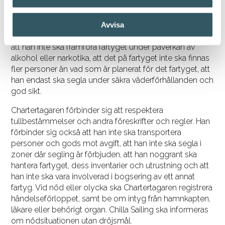
fartyget i andra hand eller låna ut det till tredje person,
att han inte ska delta i regattor eller båttävlingar, att han
inte ska använda fartyget för kommersiella ändamål,
Avvisa
eller för professionellt fiske, seglarskola och liknande,
att han inte ska framföra fartyget under påverkan av
alkohol eller narkotika, att det på fartyget inte ska finnas
fler personer än vad som är planerat för det fartyget, att
han endast ska segla under säkra väderförhållanden och
god sikt.
Chartertagaren förbinder sig att respektera
tullbestämmelser och andra föreskrifter och regler. Han
förbinder sig också att han inte ska transportera
personer och gods mot avgift, att han inte ska segla i
zoner där segling är förbjuden, att han noggrant ska
hantera fartyget, dess inventarier och utrustning och att
han inte ska vara involverad i bogsering av ett annat
fartyg. Vid nöd eller olycka ska Chartertagaren registrera
händelseförloppet, samt be om intyg från hamnkapten,
läkare eller behörigt organ. Chilla Sailing ska informeras
om nödsituationen utan dröjsmål.