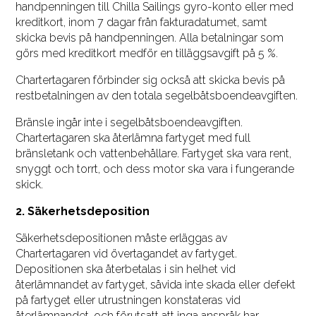
handpenningen till Chilla Sailings gyro-konto eller med
kreditkort, inom 7 dagar från fakturadatumet, samt
skicka bevis på handpenningen. Alla betalningar som
görs med kreditkort medför en tilläggsavgift på 5 %.
Chartertagaren förbinder sig också att skicka bevis på
restbetalningen av den totala segelbåtsboendeavgiften.
Bränsle ingår inte i segelbåtsboendeavgiften.
Chartertagaren ska återlämna fartyget med full
bränsletank och vattenbehållare. Fartyget ska vara rent,
snyggt och torrt, och dess motor ska vara i fungerande
skick.
2. Säkerhetsdeposition
Säkerhetsdepositionen måste erläggas av
Chartertagaren vid övertagandet av fartyget.
Depositionen ska återbetalas i sin helhet vid
återlämnandet av fartyget, såvida inte skada eller defekt
på fartyget eller utrustningen konstateras vid
återlämnandet, och förutsatt att inga anspråk har