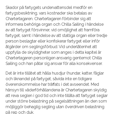
Skador på fartygets undervattensdel medför en
fartygsbesiktning, vars kostnader ska betalas av
Chartertagaren. Chartertagaren förbinder sig att
informera behöriga organ och Chilla Sailing i händelse
av att fartyget försvinner, vid omöjlighet att framföra
fartyget, samt i händelse av att statliga organ eller tredje
person beslagtar eller konfiskerar fartyget eller inför
åtgärder om seglingsförbud. Vid underlåtenhet att
uppfylla de skyldigheter som anges i detta kapitel är
Chartertagaren personligen ansvarig gentemot Chilla
Sailing och han påtar sig ansvar för alla konsekvenser.
Det är inte tillåtet att hålla husdjur (hundar, katter, fåglar
och liknande) på fartyget, såvida inte en tidigare
överenskommelse har träffats i det avseendet. Med
hänsyn till väderförhållandena är Chartertagaren skyldig
att reva seglen i god tid och inte tillåta att fartyget seglar
under större belastning på segelsättningen än den som
möjliggör behaglig segling utan överdriven belastning
på rep och duk.