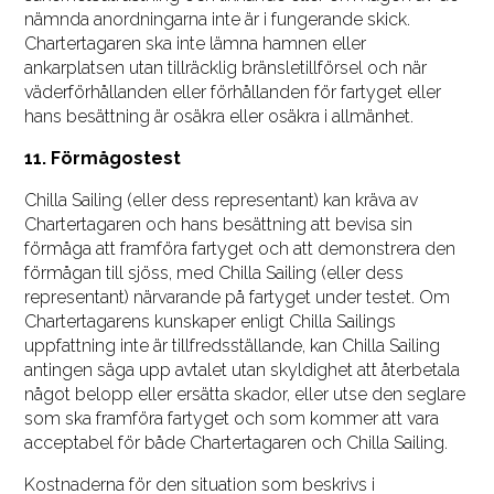
nämnda anordningarna inte är i fungerande skick.
Chartertagaren ska inte lämna hamnen eller
ankarplatsen utan tillräcklig bränsletillförsel och när
väderförhållanden eller förhållanden för fartyget eller
hans besättning är osäkra eller osäkra i allmänhet.
11. Förmågostest
Chilla Sailing (eller dess representant) kan kräva av
Chartertagaren och hans besättning att bevisa sin
förmåga att framföra fartyget och att demonstrera den
förmågan till sjöss, med Chilla Sailing (eller dess
representant) närvarande på fartyget under testet. Om
Chartertagarens kunskaper enligt Chilla Sailings
uppfattning inte är tillfredsställande, kan Chilla Sailing
antingen säga upp avtalet utan skyldighet att återbetala
något belopp eller ersätta skador, eller utse den seglare
som ska framföra fartyget och som kommer att vara
acceptabel för både Chartertagaren och Chilla Sailing.
Kostnaderna för den situation som beskrivs i