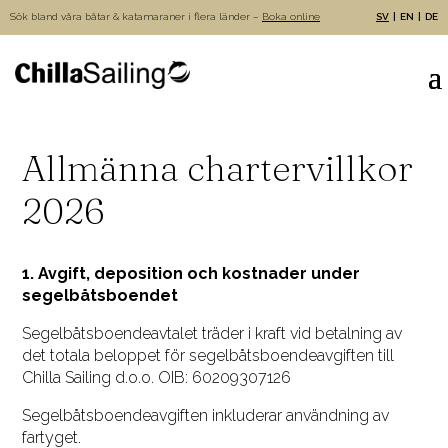
Sök bland våra båtar & katamaraner i flera länder –
Boka online
SV
EN
DE
Allmänna chartervillkor
2026
1. Avgift, deposition och kostnader under
segelbåtsboendet
Segelbåtsboendeavtalet träder i kraft vid betalning av
det totala beloppet för segelbåtsboendeavgiften till
Chilla Sailing d.o.o. OIB: 60209307126
Segelbåtsboendeavgiften inkluderar användning av
fartyget.