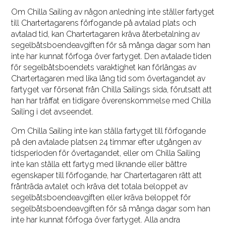
Om Chilla Sailing av någon anledning inte ställer fartyget
till Chartertagarens förfogande på avtalad plats och
avtalad tid, kan Chartertagaren kräva återbetalning av
segelbåtsboendeavgiften för så många dagar som han
inte har kunnat förfoga över fartyget. Den avtalade tiden
för segelbåtsboendets varaktighet kan förlängas av
Chartertagaren med lika lång tid som övertagandet av
fartyget var försenat från Chilla Sailings sida, förutsatt att
han har träffat en tidigare överenskommelse med Chilla
Sailing i det avseendet.
Om Chilla Sailing inte kan ställa fartyget till förfogande
på den avtalade platsen 24 timmar efter utgången av
tidsperioden för övertagandet, eller om Chilla Sailing
inte kan ställa ett fartyg med liknande eller bättre
egenskaper till förfogande, har Chartertagaren rätt att
frånträda avtalet och kräva det totala beloppet av
segelbåtsboendeavgiften eller kräva beloppet för
segelbåtsboendeavgiften för så många dagar som han
inte har kunnat förfoga över fartyget. Alla andra