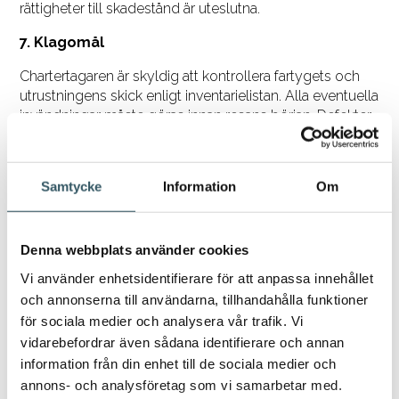
rättigheter till skadestånd är uteslutna.
7. Klagomål
Chartertagaren är skyldig att kontrollera fartygets och
utrustningens skick enligt inventarielistan. Alla eventuella
invändningar måste göras innan resans början. Defekter
och brister på fartyget och/eller utrustningen som inte
observerades vid övertagandet ger inte Chartertagaren
rätt att kräva nedsättning av segelbåtsboendeavgiften.
Samtycke
Information
Om
8. Försäkring
Försäkringen bestäms av de villkor som definieras av
Denna webbplats använder cookies
det försäkringsbolag som Chilla Sailing försäkrat
Vi använder enhetsidentifierare för att anpassa innehållet
fartyget hos. Villkoren under vilka fartyget är försäkrat
och annonserna till användarna, tillhandahålla funktioner
utgör en integrerad del av dessa instruktioner och villkor
för segelbåtsboende och ska överlämnas till
för sociala medier och analysera vår trafik. Vi
Chartertagaren vid övertagandet av fartyget.
vidarebefordrar även sådana identifierare och annan
information från din enhet till de sociala medier och
Skador som täcks av försäkringen och i enlighet med
annons- och analysföretag som vi samarbetar med.
försäkringsvillkoren, som inte har rapporterats till Chilla