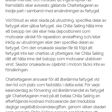
framställts eller aviserats gällande Chartertagaren av
tredje part i samband med användningen av fartyget.
Vid förlust av eller skada på utrustning, specifika delar av
fartyget eller själva fartyget, ska Chilla Sailing hålla inne
ett belopp (en del eller hela depositionen) som
motsvarar värdet för reparation, anskaffning och/eller
inköp av utrustningen eller den specifika delen av
fartyget. Om den orsakade skadan får till följd att
fartyget inte kan chartras ut ytterligare, har Chilla Sailing
rätt att hålla inne det belopp som motsvarar utebliven
vinst. Skador orsakade av oljebrist i motorn täcks inte av
försäkringen.
Chartertagaren ansvarar för att återlämna fartyget vid
den tid och plats som fastställs i detta avtal. För varje
kalenderdag av försening vid återlämnandet av fartyget
går Chartertagaren med på att betala Chilla Sailing en
efterföljande kostnad motsvarande den tredubbla
dagliga segelbåtsboendeavgiften, genom vilken skadan