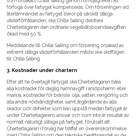
som orsakats Chilla Sailing genom omöjligheten att
förfoga över fartyget kompenseras. Om förseningen vid
återlämnandet av fartyget beror på särskilt dåliga
väderförhållanden, ska Chilla Sailing debitera
Chartertagaren den ordinarie segelbåtsboendeavgiften
ökad med 50 %.
Meddelande till Chilla Sailing om försening orsakad av
extremt dåliga väderförhållanden måste ske skriftligen
till Chilla Sailing.
3. Kostnader under chartern
Efter att ha övertagit fartyget ska Chartertagaren bära
alla kostnader för daglig hamnavgift i anlöpshamn eller
marina, kostnader för bränsle, olja, vatten, rengöring och
alla andra nödvändigheter, samt åtgärdande av alla
skador och defekter som kan uppstå medan fartyget är
under Chartertagarens ansvar och som inte är resultat av
normalt naturligt slitage på fartyget, förutsatt att
Chartertagaren i förväg har träffat en överenskommelse
med Chilla Sailing om den tekniska berättigandet av de