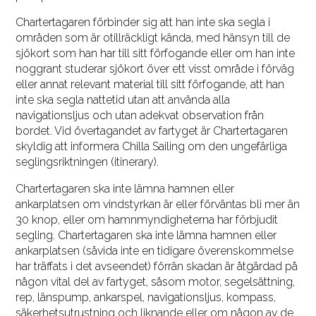
Chartertagaren förbinder sig att han inte ska segla i
områden som är otillräckligt kända, med hänsyn till de
sjökort som han har till sitt förfogande eller om han inte
noggrant studerar sjökort över ett visst område i förväg
eller annat relevant material till sitt förfogande, att han
inte ska segla nattetid utan att använda alla
navigationsljus och utan adekvat observation från
bordet. Vid övertagandet av fartyget är Chartertagaren
skyldig att informera Chilla Sailing om den ungefärliga
seglingsriktningen (itinerary).
Chartertagaren ska inte lämna hamnen eller
ankarplatsen om vindstyrkan är eller förväntas bli mer än
30 knop, eller om hamnmyndigheterna har förbjudit
segling. Chartertagaren ska inte lämna hamnen eller
ankarplatsen (såvida inte en tidigare överenskommelse
har träffats i det avseendet) förrän skadan är åtgärdad på
någon vital del av fartyget, såsom motor, segelsättning,
rep, länspump, ankarspel, navigationsljus, kompass,
säkerhetsutrustning och liknande eller om någon av de