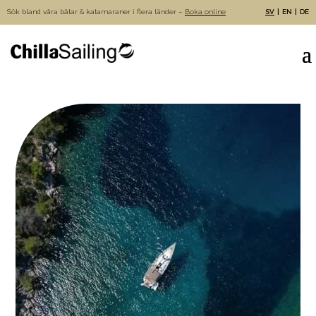
Sök bland våra båtar & katamaraner i flera länder –
Boka online
SV
EN
DE