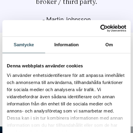
broker / third party.
- Martin Johnsson
Samtycke
Information
Om
Team Chilla Sailing
Denna webbplats använder cookies
Vi använder enhetsidentifierare för att anpassa innehållet
Lidija Reskovac
Anton Lucin
och annonserna till användarna, tillhandahålla funktioner
för sociala medier och analysera vår trafik. Vi
Booking Manager
Base Manager
vidarebefordrar även sådana identifierare och annan
information från din enhet till de sociala medier och
booking@chillasailing.com
base@chillasailing.c
annons- och analysföretag som vi samarbetar med.
Dessa kan i sin tur kombinera informationen med annan
information som du har tillhandahållit eller som de har
1
2
3
samlat in när du har använt deras tjänster.