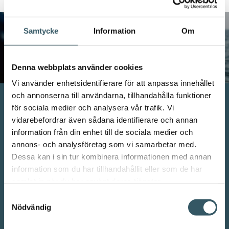
Samtycke
Information
Om
Denna webbplats använder cookies
Vi använder enhetsidentifierare för att anpassa innehållet
och annonserna till användarna, tillhandahålla funktioner
för sociala medier och analysera vår trafik. Vi
Folge uns auf Instagram
vidarebefordrar även sådana identifierare och annan
information från din enhet till de sociala medier och
annons- och analysföretag som vi samarbetar med.
Dessa kan i sin tur kombinera informationen med annan
information som du har tillhandahållit eller som de har
samlat in när du har använt deras tjänster.
Samtyckesval
Nödvändig