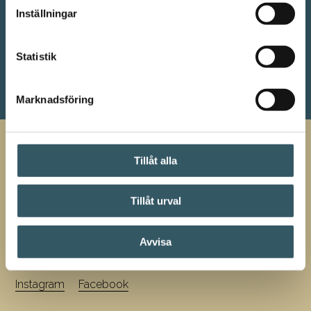
Inställningar
Statistik
@chillasailing
Marknadsföring
Chilla sailing
Tillåt alla
Nachhaltigkeit und Qualität sind zwei Schlüsselbegriffe
Tillåt urval
in unserem Geschäft. Bei unserem gut ausgebildeten
und erfahrenen Personal können Sie sich sicher fühlen
und erhalten den absolut besten Service. Alles, um Ihre
Avvisa
Träume von einem angenehmen Urlaub zu erfüllen!
Instagram
Facebook