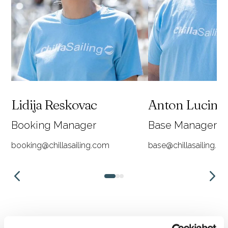
Lidija Reskovac
Anton Lucin
Booking Manager
Base Manager
booking@chillasailing.com
base@chillasailing.c
1
2
3