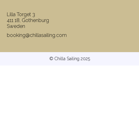
Lilla Torget 3
411 18, Gothenburg
Sweden
booking@chillasailing.com
© Chilla Sailing 2025