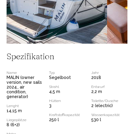
Spezifikation
Name
Typ
Jahr
MALIN (owner
Segelboot
2018
version, new sails
2024., air
Strahl
Entwurf
4,5 m
2,2 m
condition,
generator)
Hütten
Toilette/Dusche
3
2 (electric)
Lenght
14,15 m
Kraftstoffkapazität
Wasserkapazität
250 l
530 l
Liegeplätze
8 (6+2)