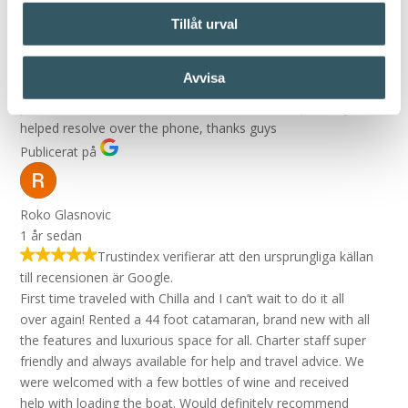
till recensionen är Google.
Top quality charter operation, well maintained yachts,
Tillåt urval
friendly, efficient handover. Do charter directly with Chilla as
they manage the boats not via a broker / third party.
Avvisa
Had a brilliant week on Lina Elan E5. We had a small
problem whilst on charter which Ivan and Anon patiently
helped resolve over the phone, thanks guys
Publicerat på
Roko Glasnovic
1 år sedan
Trustindex verifierar att den ursprungliga källan
till recensionen är Google.
First time traveled with Chilla and I can’t wait to do it all
over again! Rented a 44 foot catamaran, brand new with all
the features and luxurious space for all. Charter staff super
friendly and always available for help and travel advice. We
were welcomed with a few bottles of wine and received
help with loading the boat. Would definitely recommend