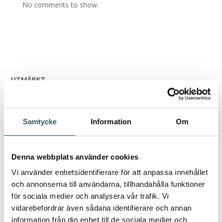
No comments to show.
UTMÄRKT
Baserat på
42 recensioner
Samtycke
Information
Om
Publicerat på
Denna webbplats använder cookies
Jan Brackmann
Vi använder enhetsidentifierare för att anpassa innehållet
1 år sedan
och annonserna till användarna, tillhandahålla funktioner
Trustindex verifierar att den ursprungliga källan
för sociala medier och analysera vår trafik. Vi
till recensionen är Google.
vidarebefordrar även sådana identifierare och annan
Wir hatten einen wirklich tollen Urlaub, das Boot, eine
information från din enhet till de sociala medier och