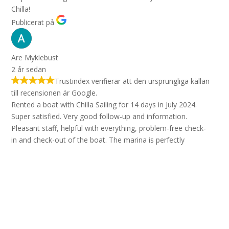
Chilla!
Publicerat på
Are Myklebust
2 år sedan
Trustindex verifierar att den ursprungliga källan
till recensionen är Google.
Rented a boat with Chilla Sailing for 14 days in July 2024.
Super satisfied. Very good follow-up and information.
Pleasant staff, helpful with everything, problem-free check-
in and check-out of the boat. The marina is perfectly
located in the best sailing area and easy transfer from Split
airport via Taxi. Really recommend this company and will
use them again.
Publicerat på
Pär Bergdahl