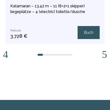
Katamaran – 13,42 m – 11 (8+2+1 skipper)
liegeplätze – 4 (electric) toilette/dusche
Preis ab
Buch
3.728 €
1
2
3
4
5
6
7
8
9
10
11
12
13
14
15
16