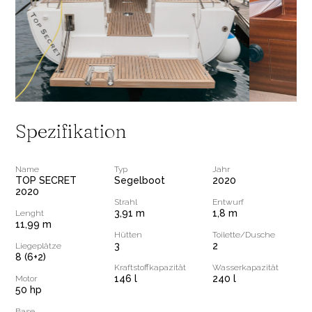
Spezifikation
Name
Typ
Jahr
TOP SECRET
Segelboot
2020
2020
Strahl
Entwurf
3,91 m
1,8 m
Lenght
11,99 m
Hütten
Toilette/Dusche
3
2
Liegeplätze
8 (6+2)
Kraftstoffkapazität
Wasserkapazität
146 l
240 l
Motor
50 hp
Base