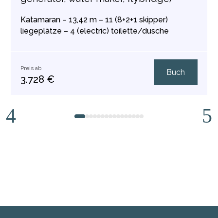
Katamaran – 13,42 m – 11 (8+2+1 skipper)
liegeplätze – 4 (electric) toilette/dusche
Preis ab
Buch
3.728 €
1
2
3
4
5
6
7
8
9
10
11
12
13
14
15
16