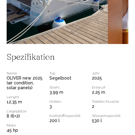
Spezifikation
Name
Typ
Jahr
OLIVER new 2025
Segelboot
2025
(air condition,
solar panels)
Strahl
Entwurf
3,99 m
2,25 m
Lenght
12,35 m
Hütten
Toilette/Dusche
3
2
Liegeplätze
8 (6+2)
Kraftstoffkapazität
Wasserkapazität
200 l
530 l
Motor
45 hp