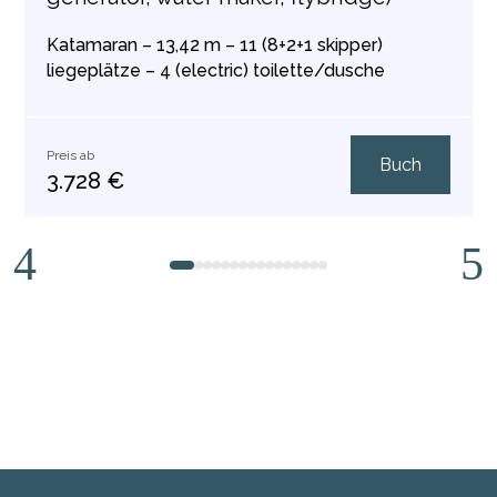
Katamaran – 13,42 m – 11 (8+2+1 skipper)
liegeplätze – 4 (electric) toilette/dusche
Preis ab
Buch
3.728 €
1
2
3
4
5
6
7
8
9
10
11
12
13
14
15
16