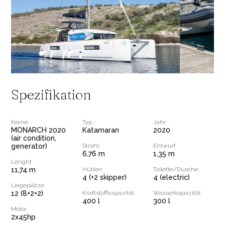
Spezifikation
Name
Typ
Jahr
MONARCH 2020
Katamaran
2020
(air condition,
generator)
Strahl
Entwurf
6,76 m
1,35 m
Lenght
11,74 m
Hütten
Toilette/Dusche
4 (+2 skipper)
4 (electric)
Liegeplätze
12 (8+2+2)
Kraftstoffkapazität
Wasserkapazität
400 l
300 l
Motor
2x45hp